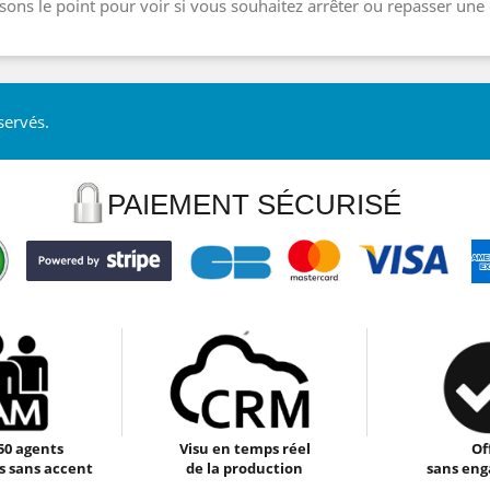
sons le point pour voir si vous souhaitez arrêter ou repasser u
servés.
PAIEMENT SÉCURISÉ
50 agents
Visu en temps réel
Of
 sans accent
de la production
sans en