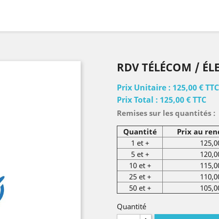
RDV TÉLÉCOM / ÉL
Prix Unitaire :
125,00 €
TTC
Prix Total :
125,00 €
TTC
Remises sur les quantités :
Quantité
Prix au re
1 et +
125,0
5 et +
120,0
10 et +
115,0
25 et +
110,0
50 et +
105,0
Quantité