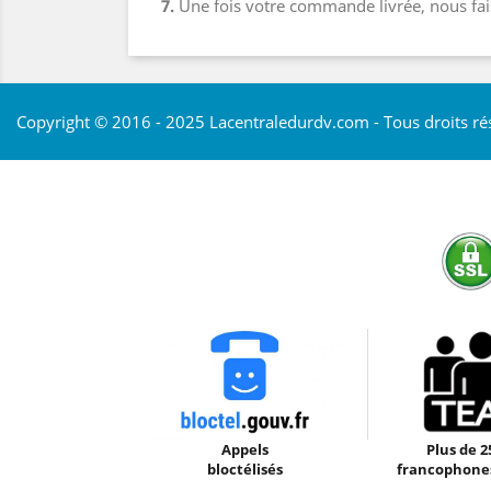
7.
Une fois votre commande livrée, nous fai
Copyright © 2016 - 2025 Lacentraledurdv.com - Tous droits ré
Appels
Plus de 2
bloctélisés
francophones