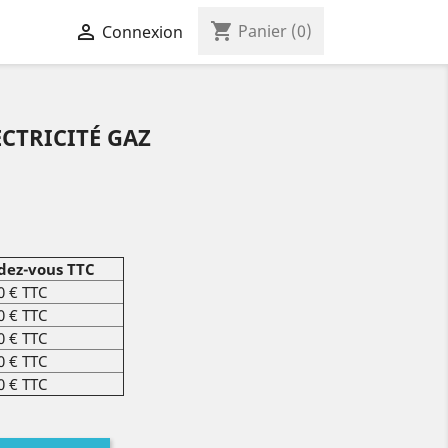
shopping_cart

Panier
(0)
Connexion
ECTRICITÉ GAZ
ndez-vous TTC
0 € TTC
0 € TTC
0 € TTC
0 € TTC
0 € TTC